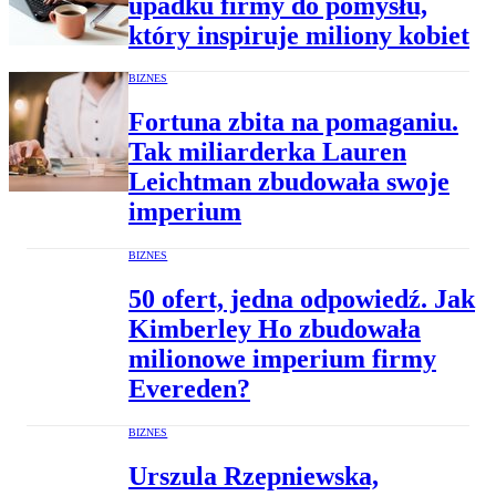
upadku firmy do pomysłu,
który inspiruje miliony kobiet
BIZNES
Fortuna zbita na pomaganiu.
Tak miliarderka Lauren
Leichtman zbudowała swoje
imperium
BIZNES
50 ofert, jedna odpowiedź. Jak
Kimberley Ho zbudowała
milionowe imperium firmy
Evereden?
BIZNES
Urszula Rzepniewska,