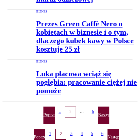
BIZNES
Prezes Green Caffè Nero o
kobietach w biznesie i o tym,
dlaczego kubek kawy w Polsce
kosztuje 25 zł
BIZNES
Luka płacowa wciąż się
pogłębia: pracowanie ciężej nie
pomoże
1
...
6
2
Poprzednia
Następna
1
3
4
5
6
2
Poprzednia
Następna