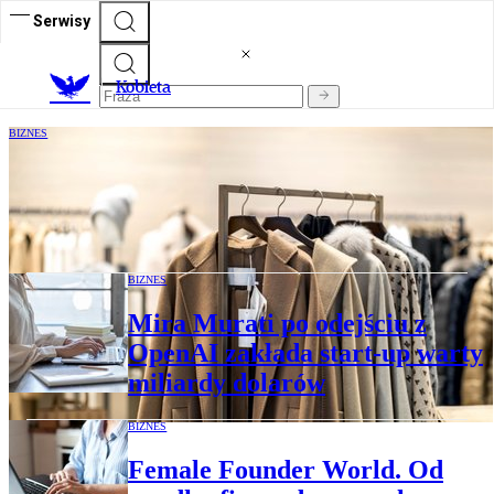
Serwisy
K
obieta
BIZNES
Danielle Guizio: jak seria zbiegów
okoliczności zagwarantowała jej sukces w
świecie mody?
BIZNES
Mira Murati po odejściu z
OpenAI zakłada start-up warty
miliardy dolarów
BIZNES
Female Founder World. Od