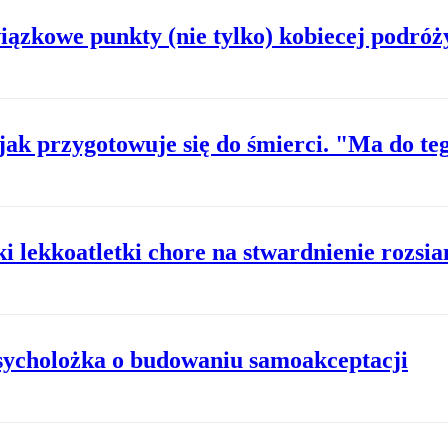
ązkowe punkty (nie tylko) kobiecej podróży
jak przygotowuje się do śmierci. "Ma do te
zki lekkoatletki chore na stwardnienie rozsi
. Psycholożka o budowaniu samoakceptacji