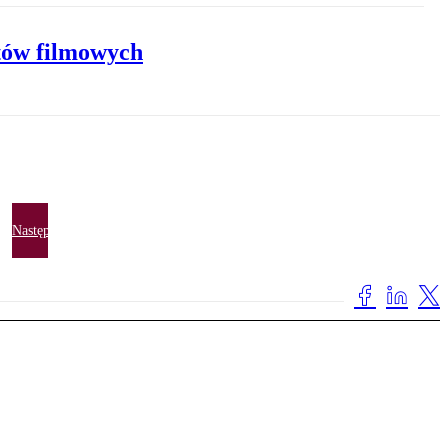
ytów filmowych
Następna