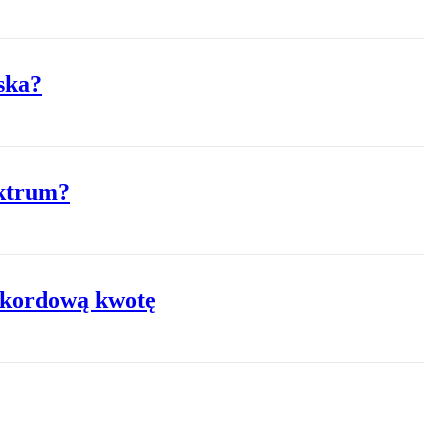
ska?
ektrum?
ekordową kwotę