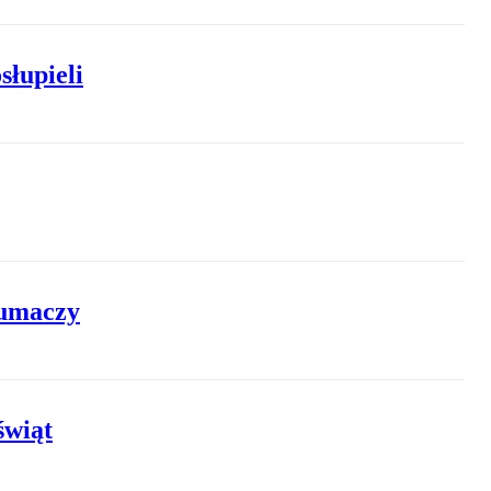
słupieli
łumaczy
świąt