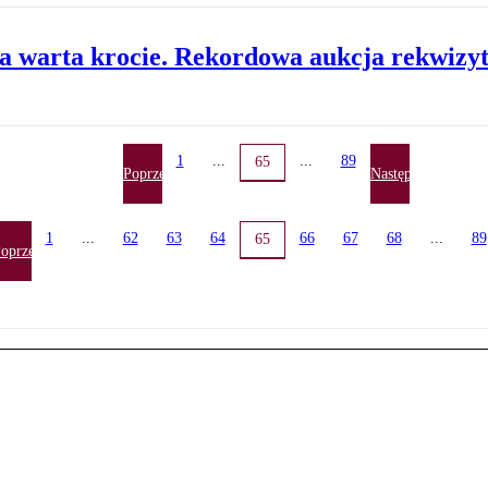
ca warta krocie. Rekordowa aukcja rekwiz
1
...
...
89
65
Poprzednia
Następna
1
...
62
63
64
66
67
68
...
89
65
oprzednia