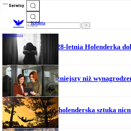
Serwisy
K
obieta
PSYCHOLOGIA
Fizycznie zdrowa 28-letnia Holenderka dok
BIZNES
Szef ważniejszy niż wynagrodzen
STYL ŻYCIA
Niksen: holenderska sztuka nicn
PODRÓŻE