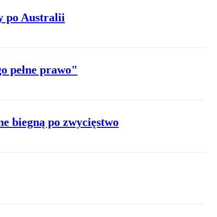
 po Australii
go pełne prawo"
ane biegną po zwycięstwo