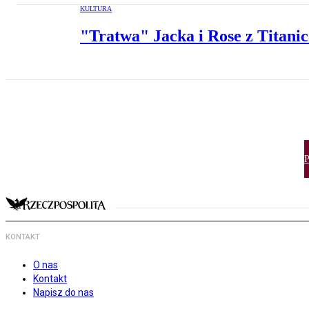
KULTURA
"Tratwa" Jacka i Rose z Titani
P
KONTAKT
O nas
Kontakt
Napisz do nas