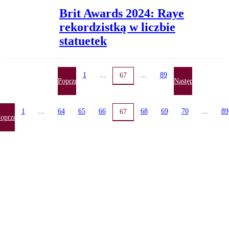
Brit Awards 2024: Raye
rekordzistką w liczbie
statuetek
1
...
...
89
67
Poprzednia
Następna
1
...
64
65
66
68
69
70
...
89
67
oprzednia