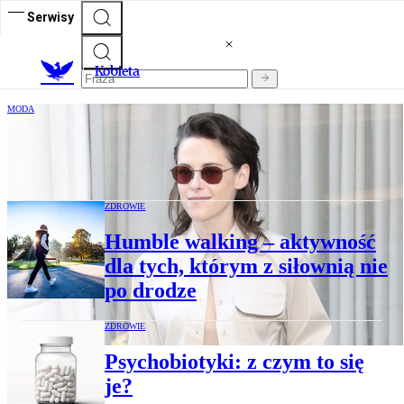
Serwisy
K
obieta
MODA
Czasy ekshibicjonizmu: Gosia Baczyńska
o odważnej stylizacji Kristen Stewart
ZDROWIE
Humble walking – aktywność
dla tych, którym z siłownią nie
po drodze
ZDROWIE
Psychobiotyki: z czym to się
je?