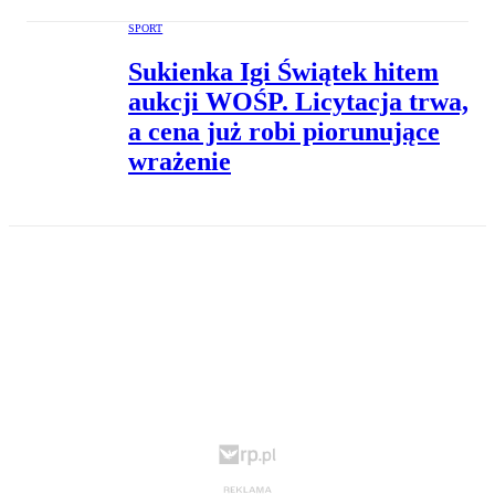
SPORT
Sukienka Igi Świątek hitem
aukcji WOŚP. Licytacja trwa,
a cena już robi piorunujące
wrażenie