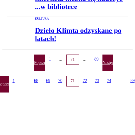
...w bibliotece
KULTURA
Dzieło Klimta odzyskane po
latach!
1
...
...
89
71
Poprzednia
Następna
1
...
68
69
70
72
73
74
...
89
71
oprzednia