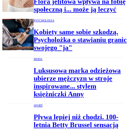
Flora jelitowa wpływa na fobię
społeczną i... może ją leczyć
PSYCHOLOGIA
Kobiety same sobie szkodzą.
Psycholożka o stawianiu granic
swojego "ja"
MODA
Luksusowa marka odzieżowa
ubierze mężczyzn w stroje
inspirowane... stylem
księżniczki Anny
SPORT
Pływa lepiej niż chodzi. 100-
letnia Betty Brussel sensacją