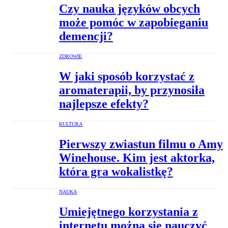
Czy nauka języków obcych
może pomóc w zapobieganiu
demencji?
ZDROWIE
W jaki sposób korzystać z
aromaterapii, by przynosiła
najlepsze efekty?
KULTURA
Pierwszy zwiastun filmu o Amy
Winehouse. Kim jest aktorka,
która gra wokalistkę?
NAUKA
Umiejętnego korzystania z
internetu można się nauczyć