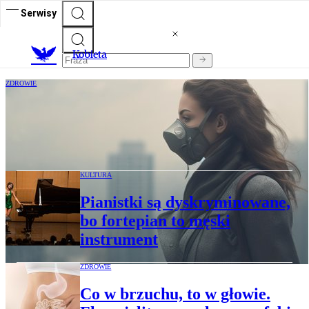
Serwisy
K
obieta
ZDROWIE
Polski smog bardziej szkodliwy od innych
i szczególnie niebezpieczny dla kobiet.
Wyniki badania
KULTURA
Pianistki są dyskryminowane,
bo fortepian to męski
instrument
ZDROWIE
Co w brzuchu, to w głowie.