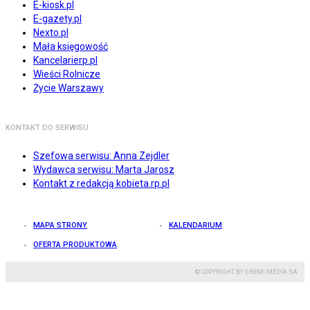
E-kiosk.pl
E-gazety.pl
Nexto.pl
Mała księgowość
Kancelarierp.pl
Wieści Rolnicze
Życie Warszawy
KONTAKT DO SERWISU
Szefowa serwisu: Anna Zejdler
Wydawca serwisu: Marta Jarosz
Kontakt z redakcją kobieta.rp.pl
MAPA STRONY
KALENDARIUM
OFERTA PRODUKTOWA
© COPYRIGHT BY GREMI MEDIA SA