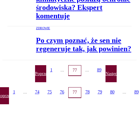
środowiska? Ekspert
komentuje
ZDROWIE
Po czym poznać, że sen nie
regeneruje tak, jak powinien?
1
...
...
89
77
Poprzednia
Następna
1
...
74
75
76
78
79
80
...
89
77
oprzednia