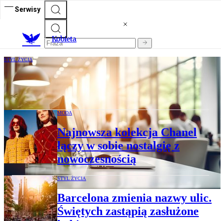
Serwisy
K
obieta
STYL ŻYCIA
"Przechodnie" biurka zmieniły podejście
do pracy. Jak to działa?
MODA
Najnowsza kolekcja Chanel
łączy w sobie nostalgię z
nowoczesnością
STYL ŻYCIA
Barcelona zmienia nazwy ulic.
Świętych zastąpią zasłużone