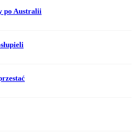
 po Australii
słupieli
przestać