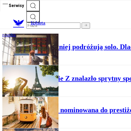
Serwisy
K
obieta
PODRÓŻE
Kobiety coraz chętniej podróżują solo. Dl
PODRÓŻE
Pokolenie Z znalazło sprytny sp
PODRÓŻE
Lizbona nominowana do prestiżo
PODRÓŻE