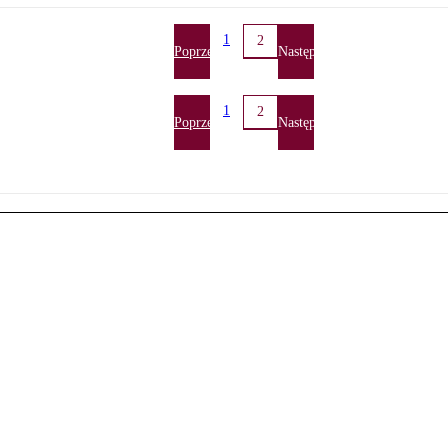
1
2
Poprzednia
Następna
1
2
Poprzednia
Następna