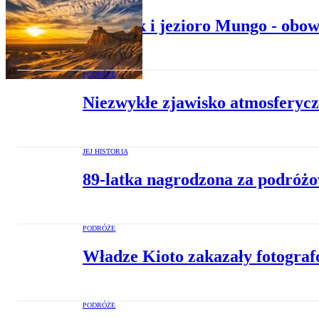
Outback i jezioro Mungo - obowi
PODRÓŻE
Niezwykłe zjawisko atmosferycz
JEJ HISTORIA
89-latka nagrodzona za podróżowa
PODRÓŻE
Władze Kioto zakazały fotograf
PODRÓŻE