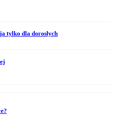
a tylko dla dorosłych
ej
ce?