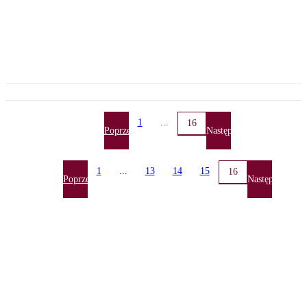
1
...
16
Poprzednia
Następna
1
...
13
14
15
16
Poprzednia
Następna