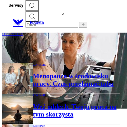
Serwisy
K
obieta
LEKI I TERAPIE
Ogromna zmiana w diagnostyce i leczeniu
raka piersi
ZDROWIE
Menopauza w środowisku
pracy. Czas przełamać tabu
ZDROWIE
Weź oddech. Twoja praca na
tym skorzysta
KUCHNIA