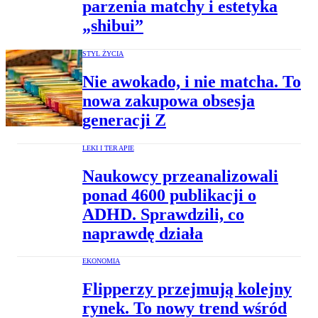
parzenia matchy i estetyka
„shibui”
STYL ŻYCIA
Nie awokado, i nie matcha. To
nowa zakupowa obsesja
generacji Z
LEKI I TERAPIE
Naukowcy przeanalizowali
ponad 4600 publikacji o
ADHD. Sprawdzili, co
naprawdę działa
EKONOMIA
Flipperzy przejmują kolejny
rynek. To nowy trend wśród