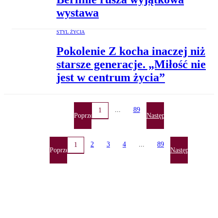
wystawa
STYL ŻYCIA
Pokolenie Z kocha inaczej niż
starsze generacje. „Miłość nie
jest w centrum życia”
...
89
1
Poprzednia
Następna
2
3
4
...
89
1
Poprzednia
Następna