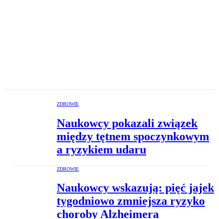
ZDROWIE
Naukowcy pokazali związek
między tętnem spoczynkowym
a ryzykiem udaru
ZDROWIE
Naukowcy wskazują: pięć jajek
tygodniowo zmniejsza ryzyko
choroby Alzheimera