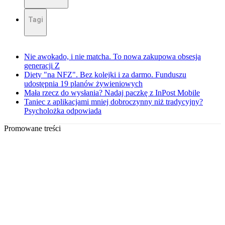
Tagi
Nie awokado, i nie matcha. To nowa zakupowa obsesja
generacji Z
Diety "na NFZ". Bez kolejki i za darmo. Funduszu
udostępnia 19 planów żywieniowych
Mała rzecz do wysłania? Nadaj paczkę z InPost Mobile
Taniec z aplikacjami mniej dobroczynny niż tradycyjny?
Psycholożka odpowiada
Promowane treści