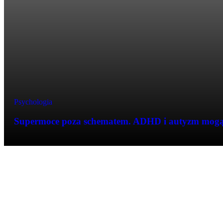
Psychologia
Supermoce poza schematem. ADHD i autyzm mog