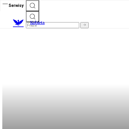
Serwisy
K
obieta