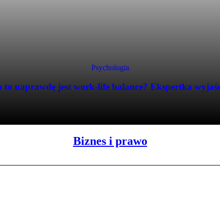
Psychologia
 to naprawdę jest work-life balance? Ekspertka wyjaś
Biznes i prawo