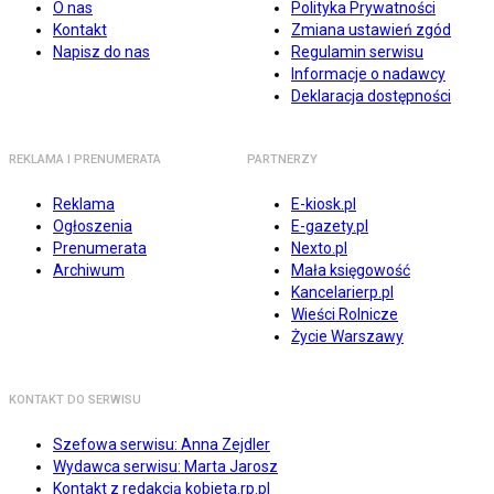
O nas
Polityka Prywatności
Kontakt
Zmiana ustawień zgód
Napisz do nas
Regulamin serwisu
Informacje o nadawcy
Deklaracja dostępności
REKLAMA I PRENUMERATA
PARTNERZY
Reklama
E-kiosk.pl
Ogłoszenia
E-gazety.pl
Prenumerata
Nexto.pl
Archiwum
Mała księgowość
Kancelarierp.pl
Wieści Rolnicze
Życie Warszawy
KONTAKT DO SERWISU
Szefowa serwisu: Anna Zejdler
Wydawca serwisu: Marta Jarosz
Kontakt z redakcją kobieta.rp.pl