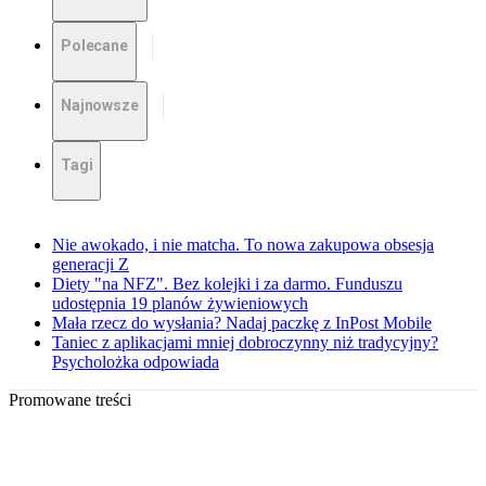
Polecane
Najnowsze
Tagi
Nie awokado, i nie matcha. To nowa zakupowa obsesja
generacji Z
Diety "na NFZ". Bez kolejki i za darmo. Funduszu
udostępnia 19 planów żywieniowych
Mała rzecz do wysłania? Nadaj paczkę z InPost Mobile
Taniec z aplikacjami mniej dobroczynny niż tradycyjny?
Psycholożka odpowiada
Promowane treści