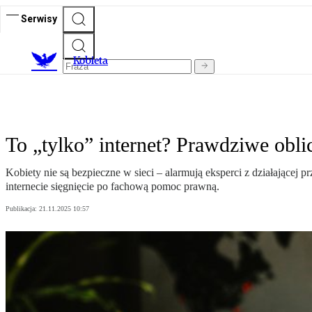
Serwisy
K
obieta
To „tylko” internet? Prawdziwe obl
Kobiety nie są bezpieczne w sieci – alarmują eksperci z działając
internecie sięgnięcie po fachową pomoc prawną.
Publikacja:
21.11.2025 10:57