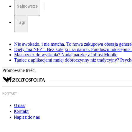
Najnowsze
Tagi
Nie awokado, i nie matcha. To nowa zakupowa obsesja generac
Diety "na NFZ". Bez kolejki i za darmo. Funduszu udostępni
Mała rzecz do wysłania? Nadaj paczkę z InPost Mobile
Taniec z aplikacjami mniej dobroczynny niż tradycyjny? Psyc
Promowane treści
KONTAKT
O nas
Kontakt
Napisz do nas