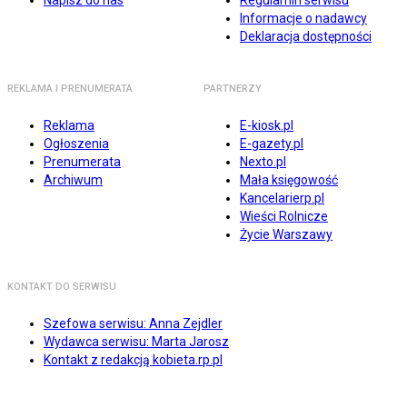
Napisz do nas
Regulamin serwisu
Informacje o nadawcy
Deklaracja dostępności
REKLAMA I PRENUMERATA
PARTNERZY
Reklama
E-kiosk.pl
Ogłoszenia
E-gazety.pl
Prenumerata
Nexto.pl
Archiwum
Mała księgowość
Kancelarierp.pl
Wieści Rolnicze
Życie Warszawy
KONTAKT DO SERWISU
Szefowa serwisu: Anna Zejdler
Wydawca serwisu: Marta Jarosz
Kontakt z redakcją kobieta.rp.pl