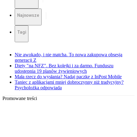
Najnowsze
Tagi
Nie awokado, i nie matcha. To nowa zakupowa obsesja
generacji Z
Diety "na NFZ". Bez kolejki i za darmo. Funduszu
udostępnia 19 planów żywieniowych
Mała rzecz do wysłania? Nadaj paczkę z InPost Mobile
Taniec z aplikacjami mniej dobroczynny niż tradycyjny?
Psycholożka odpowiada
Promowane treści