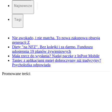
Najnowsze
Tagi
Nie awokado, i nie matcha. To nowa zakupowa obsesja
generacji Z
Diety "na NFZ". Bez kolejki i za darmo. Funduszu
udostępnia 19 planów żywieniowych
Mała rzecz do wysłania? Nadaj paczkę z InPost Mobile
Taniec z aplikacjami mniej dobroczynny niż tradycyjny?
Psycholożka odpowiada
Promowane treści