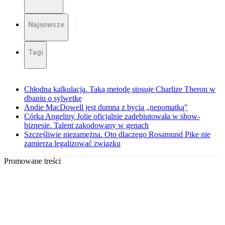
Najnowsze
Tagi
Chłodna kalkulacja. Taką metodę stosuje Charlize Theron w
dbaniu o sylwetkę
Andie MacDowell jest dumna z bycia „nepomatką"
Córka Angeliny Jolie oficjalnie zadebiutowała w show-
biznesie. Talent zakodowany w genach
Szczęśliwie niezamężna. Oto dlaczego Rosamund Pike nie
zamierza legalizować związku
Promowane treści