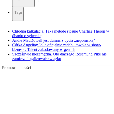
Tagi
Chłodna kalkulacja. Taką metodę stosuje Charlize Theron w
dbaniu o sylwetkę
Andie MacDowell jest dumna z bycia „nepomatką"
Córka Angeliny Jolie oficjalnie zadebiutowała w show-
biznesie. Talent zakodowany w genach
Szczęśliwie niezamężna. Oto dlaczego Rosamund Pike nie
zamierza legalizować związku
Promowane treści