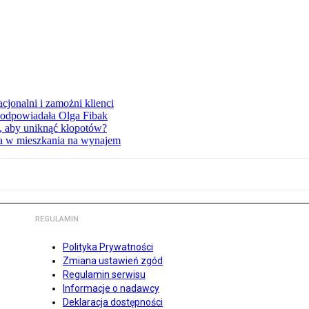
cjonalni i zamożni klienci
 odpowiadała Olga Fibak
, aby uniknąć kłopotów?
a w mieszkania na wynajem
REGULAMIN
Polityka Prywatności
Zmiana ustawień zgód
Regulamin serwisu
Informacje o nadawcy
Deklaracja dostępności