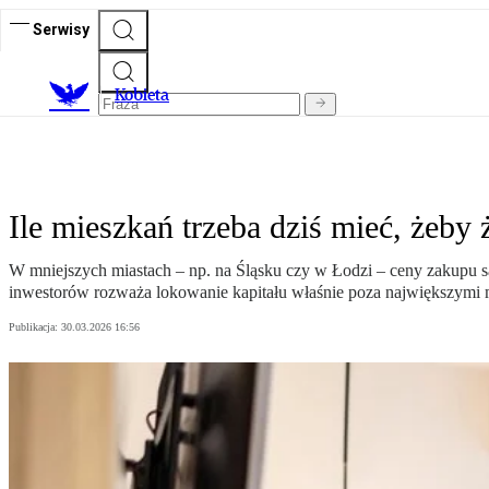
Serwisy
K
obieta
Ile mieszkań trzeba dziś mieć, że
W mniejszych miastach – np. na Śląsku czy w Łodzi – ceny zakupu są 
inwestorów rozważa lokowanie kapitału właśnie poza największymi 
Publikacja:
30.03.2026 16:56