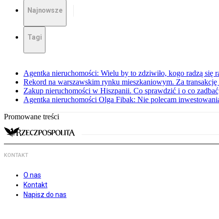
Najnowsze
Tagi
Agentka nieruchomości: Wielu by to zdziwiło, kogo radzą się ra
Rekord na warszawskim rynku mieszkaniowym. Za transakcję
Zakup nieruchomości w Hiszpanii. Co sprawdzić i o co zadbać
Agentka nieruchomości Olga Fibak: Nie polecam inwestowani
Promowane treści
KONTAKT
O nas
Kontakt
Napisz do nas