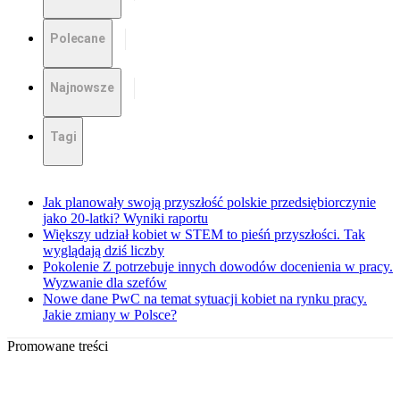
Polecane
Najnowsze
Tagi
Jak planowały swoją przyszłość polskie przedsiębiorczynie
jako 20-latki? Wyniki raportu
Większy udział kobiet w STEM to pieśń przyszłości. Tak
wyglądają dziś liczby
Pokolenie Z potrzebuje innych dowodów docenienia w pracy.
Wyzwanie dla szefów
Nowe dane PwC na temat sytuacji kobiet na rynku pracy.
Jakie zmiany w Polsce?
Promowane treści