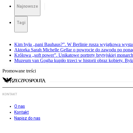
Najnowsze
Tagi
Kim była „pani Bauhaus?”. W Berlinie rusza wyjątkowa wyst
Aktorka Sarah Michelle Gellar o powrocie do zawodu po ponad
Królowa „soft power”. Unikatowe portrety brytyjskiej monarch
Muzeum van Gogha kupiło trzeci w historii obraz kobiety. By
Promowane treści
KONTAKT
O nas
Kontakt
Napisz do nas