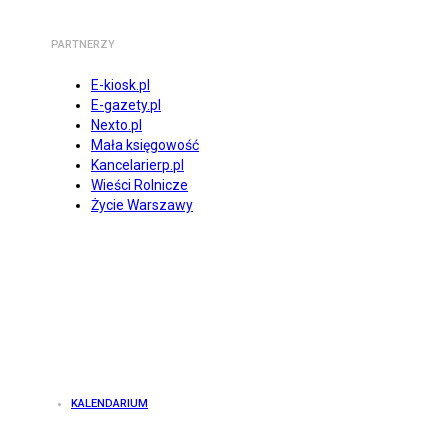
PARTNERZY
E-kiosk.pl
E-gazety.pl
Nexto.pl
Mała księgowość
Kancelarierp.pl
Wieści Rolnicze
Życie Warszawy
KALENDARIUM