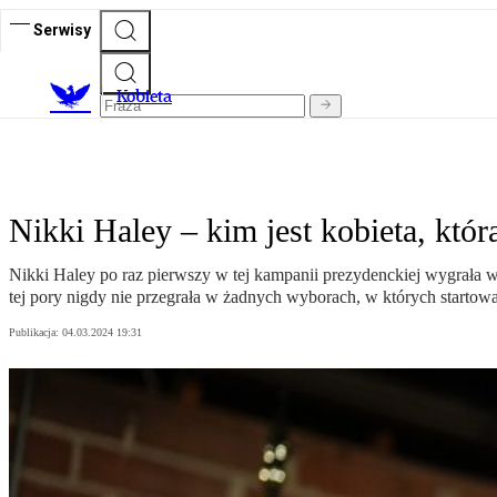
Serwisy
K
obieta
Nikki Haley – kim jest kobieta, kt
Nikki Haley po raz pierwszy w tej kampanii prezydenckiej wygrała
tej pory nigdy nie przegrała w żadnych wyborach, w których startowa
Publikacja:
04.03.2024 19:31