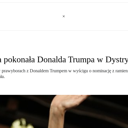
óra pokonała Donalda Trumpa w Dystr
 w prawyborach z Donaldem Trumpem w wyścigu o nominację z ramienia 
ła.