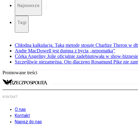
Najnowsze
Tagi
Chłodna kalkulacja. Taką metodę stosuje Charlize Theron w db
Andie MacDowell jest dumna z bycia „nepomatką"
Córka Angeliny Jolie oficjalnie zadebiutowała w show-biznes
Szczęśliwie niezamężna. Oto dlaczego Rosamund Pike nie zam
Promowane treści
KONTAKT
O nas
Kontakt
Napisz do nas