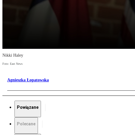
Nikki Haley
Foto: East News
Agnieszka Łopatowska
Powiązane
Polecane