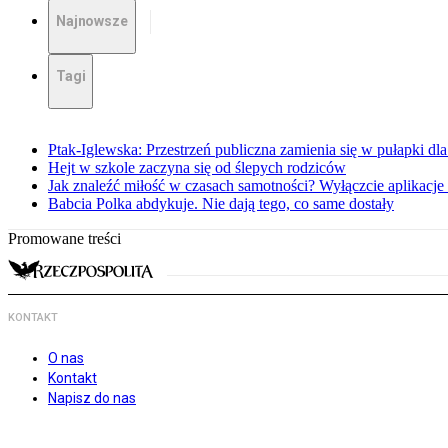
Najnowsze
Tagi
Ptak-Iglewska: Przestrzeń publiczna zamienia się w pułapki dla
Hejt w szkole zaczyna się od ślepych rodziców
Jak znaleźć miłość w czasach samotności? Wyłączcie aplikacj
Babcia Polka abdykuje. Nie dają tego, co same dostały
Promowane treści
KONTAKT
O nas
Kontakt
Napisz do nas