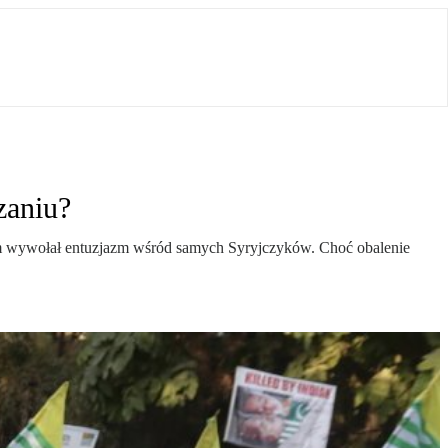
zaniu?
im wywołał entuzjazm wśród samych Syryjczyków. Choć obalenie