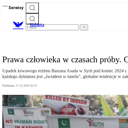
Serwisy
K
obieta
Prawa człowieka w czasach próby. C
Upadek krwawego reżimu Baszara Asada w Syrii pod koniec 2024 r.
każdego dyktatora jest „światłem w tunelu”, globalne tendencje w zak
Publikacja:
17.12.2024 20:14