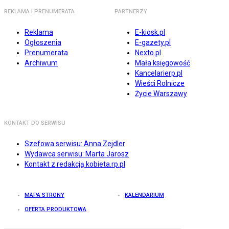
REKLAMA I PRENUMERATA
PARTNERZY
Reklama
E-kiosk.pl
Ogłoszenia
E-gazety.pl
Prenumerata
Nexto.pl
Archiwum
Mała księgowość
Kancelarierp.pl
Wieści Rolnicze
Życie Warszawy
KONTAKT DO SERWISU
Szefowa serwisu: Anna Zejdler
Wydawca serwisu: Marta Jarosz
Kontakt z redakcją kobieta.rp.pl
MAPA STRONY
KALENDARIUM
OFERTA PRODUKTOWA