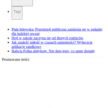
Tagi
Ptak-Iglewska: Przestrzeń publiczna zamienia się w pułapki
dla ludzkiej uwagi
Hejt w szkole zaczyna się od ślepych rodziców
Jak znaleźć miłość w czasach samotności? Wyłączcie
aplikacje randkowe
Babcia Polka abdykuje. Nie dają tego, co same dostały
Promowane treści