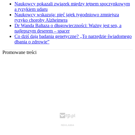
Naukowcy pokazali związek między tętnem spoczynkowym
a ryzykiem udaru
Naukowcy wskazują: pięć jajek tygodniowo zmniejsza
ryzyko choroby Alzheimera
Dr Wanda Baltaza o długowieczności: Ważny jest sen, a
najlepszym deserem – spacer
Co dziś dają badania genetyczne? „To narzędzie świadomego
dbania o zdrowie”
Promowane treści