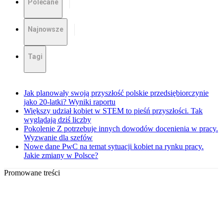
Polecane
Najnowsze
Tagi
Jak planowały swoją przyszłość polskie przedsiębiorczynie
jako 20-latki? Wyniki raportu
Większy udział kobiet w STEM to pieśń przyszłości. Tak
wyglądają dziś liczby
Pokolenie Z potrzebuje innych dowodów docenienia w pracy.
Wyzwanie dla szefów
Nowe dane PwC na temat sytuacji kobiet na rynku pracy.
Jakie zmiany w Polsce?
Promowane treści