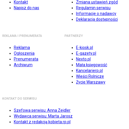
Kontakt
Zmiana ustawień zgód
Napisz do nas
Regulamin serwisu
Informacje o nadawcy
Deklaracja dostępności
REKLAMA I PRENUMERATA
PARTNERZY
Reklama
E-kiosk.pl
Ogłoszenia
E-gazety.pl
Prenumerata
Nexto.pl
Archiwum
Mała księgowość
Kancelarierp.pl
Wieści Rolnicze
Życie Warszawy
KONTAKT DO SERWISU
Szefowa serwisu: Anna Zejdler
Wydawca serwisu: Marta Jarosz
Kontakt z redakcją kobieta.rp.pl