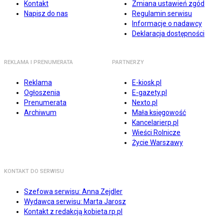
Kontakt
Zmiana ustawień zgód
Napisz do nas
Regulamin serwisu
Informacje o nadawcy
Deklaracja dostępności
REKLAMA I PRENUMERATA
PARTNERZY
Reklama
E-kiosk.pl
Ogłoszenia
E-gazety.pl
Prenumerata
Nexto.pl
Archiwum
Mała księgowość
Kancelarierp.pl
Wieści Rolnicze
Życie Warszawy
KONTAKT DO SERWISU
Szefowa serwisu: Anna Zejdler
Wydawca serwisu: Marta Jarosz
Kontakt z redakcją kobieta.rp.pl