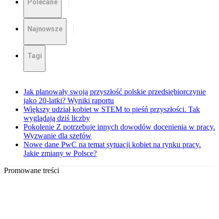
Polecane
Najnowsze
Tagi
Jak planowały swoją przyszłość polskie przedsiębiorczynie
jako 20-latki? Wyniki raportu
Większy udział kobiet w STEM to pieśń przyszłości. Tak
wyglądają dziś liczby
Pokolenie Z potrzebuje innych dowodów docenienia w pracy.
Wyzwanie dla szefów
Nowe dane PwC na temat sytuacji kobiet na rynku pracy.
Jakie zmiany w Polsce?
Promowane treści