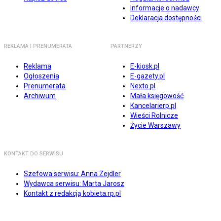
Informacje o nadawcy
Deklaracja dostępności
REKLAMA I PRENUMERATA
PARTNERZY
Reklama
E-kiosk.pl
Ogłoszenia
E-gazety.pl
Prenumerata
Nexto.pl
Archiwum
Mała księgowość
Kancelarierp.pl
Wieści Rolnicze
Życie Warszawy
KONTAKT DO SERWISU
Szefowa serwisu: Anna Zejdler
Wydawca serwisu: Marta Jarosz
Kontakt z redakcją kobieta.rp.pl