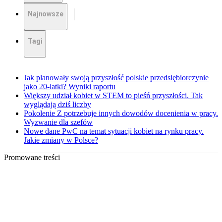
Najnowsze
Tagi
Jak planowały swoją przyszłość polskie przedsiębiorczynie
jako 20-latki? Wyniki raportu
Większy udział kobiet w STEM to pieśń przyszłości. Tak
wyglądają dziś liczby
Pokolenie Z potrzebuje innych dowodów docenienia w pracy.
Wyzwanie dla szefów
Nowe dane PwC na temat sytuacji kobiet na rynku pracy.
Jakie zmiany w Polsce?
Promowane treści