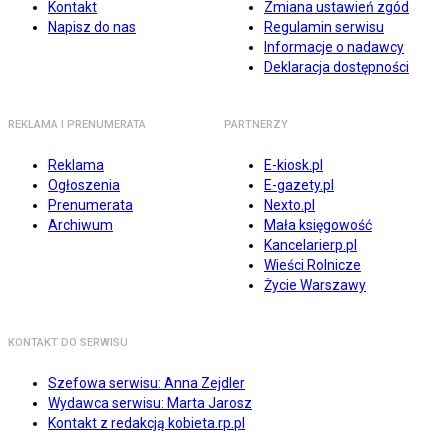
Kontakt
Zmiana ustawień zgód
Napisz do nas
Regulamin serwisu
Informacje o nadawcy
Deklaracja dostępności
REKLAMA I PRENUMERATA
PARTNERZY
Reklama
E-kiosk.pl
Ogłoszenia
E-gazety.pl
Prenumerata
Nexto.pl
Archiwum
Mała księgowość
Kancelarierp.pl
Wieści Rolnicze
Życie Warszawy
KONTAKT DO SERWISU
Szefowa serwisu: Anna Zejdler
Wydawca serwisu: Marta Jarosz
Kontakt z redakcją kobieta.rp.pl