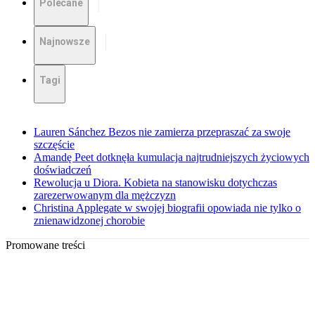
Polecane
Najnowsze
Tagi
Lauren Sánchez Bezos nie zamierza przepraszać za swoje
szczęście
Amandę Peet dotknęła kumulacja najtrudniejszych życiowych
doświadczeń
Rewolucja u Diora. Kobieta na stanowisku dotychczas
zarezerwowanym dla mężczyzn
Christina Applegate w swojej biografii opowiada nie tylko o
znienawidzonej chorobie
Promowane treści