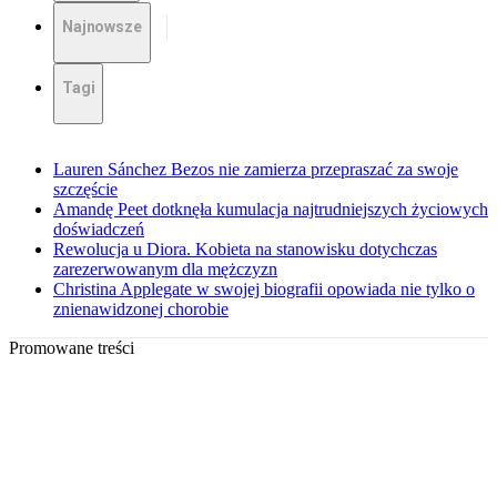
Najnowsze
Tagi
Lauren Sánchez Bezos nie zamierza przepraszać za swoje
szczęście
Amandę Peet dotknęła kumulacja najtrudniejszych życiowych
doświadczeń
Rewolucja u Diora. Kobieta na stanowisku dotychczas
zarezerwowanym dla mężczyzn
Christina Applegate w swojej biografii opowiada nie tylko o
znienawidzonej chorobie
Promowane treści