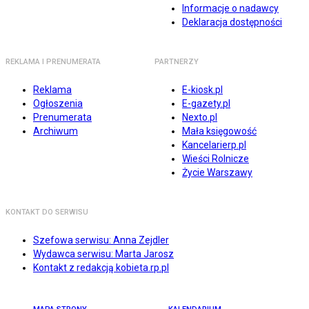
Informacje o nadawcy
Deklaracja dostępności
REKLAMA I PRENUMERATA
PARTNERZY
Reklama
E-kiosk.pl
Ogłoszenia
E-gazety.pl
Prenumerata
Nexto.pl
Archiwum
Mała księgowość
Kancelarierp.pl
Wieści Rolnicze
Życie Warszawy
KONTAKT DO SERWISU
Szefowa serwisu: Anna Zejdler
Wydawca serwisu: Marta Jarosz
Kontakt z redakcją kobieta.rp.pl