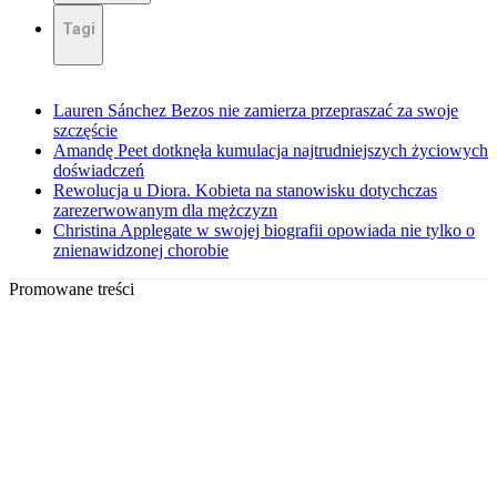
Tagi
Lauren Sánchez Bezos nie zamierza przepraszać za swoje
szczęście
Amandę Peet dotknęła kumulacja najtrudniejszych życiowych
doświadczeń
Rewolucja u Diora. Kobieta na stanowisku dotychczas
zarezerwowanym dla mężczyzn
Christina Applegate w swojej biografii opowiada nie tylko o
znienawidzonej chorobie
Promowane treści