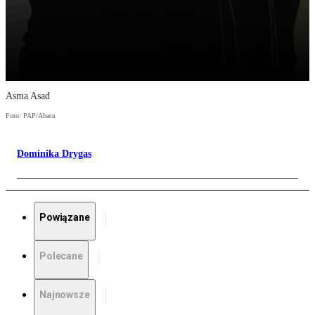
Asma Asad
Foto: PAP/Abaca
Dominika Drygas
Powiązane
Polecane
Najnowsze