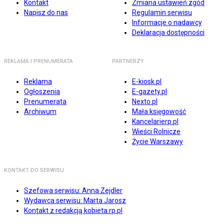
Kontakt
Zmiana ustawień zgód
Napisz do nas
Regulamin serwisu
Informacje o nadawcy
Deklaracja dostępności
REKLAMA I PRENUMERATA
PARTNERZY
Reklama
E-kiosk.pl
Ogłoszenia
E-gazety.pl
Prenumerata
Nexto.pl
Archiwum
Mała księgowość
Kancelarierp.pl
Wieści Rolnicze
Życie Warszawy
KONTAKT DO SERWISU
Szefowa serwisu: Anna Zejdler
Wydawca serwisu: Marta Jarosz
Kontakt z redakcją kobieta.rp.pl