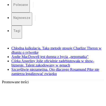
Polecane
Najnowsze
Tagi
Chłodna kalkulacja. Taką metodę stosuje Charlize Theron w
dbaniu o sylwetkę
Andie MacDowell jest dumna z bycia „nepomatką"
Córka Angeliny Jolie oficjalnie zadebiutowała w show-
biznesie. Talent zakodowany w genach
Szczęśliwie niezamężna. Oto dlaczego Rosamund Pike nie
zamierza legalizować związku
Promowane treści