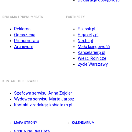
Deklaracja dostępności
REKLAMA I PRENUMERATA
PARTNERZY
Reklama
E-kiosk.pl
Ogłoszenia
E-gazety.pl
Prenumerata
Nexto.pl
Archiwum
Mała księgowość
Kancelarierp.pl
Wieści Rolnicze
Życie Warszawy
KONTAKT DO SERWISU
Szefowa serwisu: Anna Zejdler
Wydawca serwisu: Marta Jarosz
Kontakt z redakcją kobieta.rp.pl
MAPA STRONY
KALENDARIUM
OFERTA PRODUKTOWA