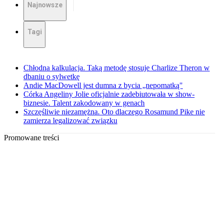
Najnowsze
Tagi
Chłodna kalkulacja. Taką metodę stosuje Charlize Theron w
dbaniu o sylwetkę
Andie MacDowell jest dumna z bycia „nepomatką"
Córka Angeliny Jolie oficjalnie zadebiutowała w show-
biznesie. Talent zakodowany w genach
Szczęśliwie niezamężna. Oto dlaczego Rosamund Pike nie
zamierza legalizować związku
Promowane treści