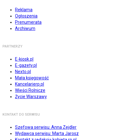
Reklama
Ogłoszenia
Prenumerata
Archiwum
PARTNERZY
E-kiosk.pl
E-gazety.pl
Nexto.pl
Mała księgowość
Kancelarierp.pl
Wieści Rolnicze
Życie Warszawy
KONTAKT DO SERWISU
Szefowa serwisu: Anna Zejdler
Wydawca serwisu: Marta Jarosz
Kontakt z redakcją kobieta.rp.pl