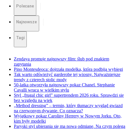
Polecane
Najnowsze
Tagi
Zendaya promuje najnowszy film: ślub pod znakiem
zapytania
Pino Montesdeoca: dojrzała modelka, która podbija wybiegi
Tak warto odświeżyć garderobę tej wiosny. Najważniejsze
trendy z czterech stolic mody
50-latka otworzyła najnowszy pokaz Chanel. Stephanie
Cavalli wraca w wielkim stylu
Styl „frugal chic girl” supertrendem 2026 roku. Sprawdzi się
bez względu na wiek
„Method dressing” – termin, który tłumaczy wygląd gwiazd
na czerwonym dywanie. Co oznacza?
Wyjątkowy pokaz Caroliny Herrery w Nowym Jorku. Oto,
kim były modelki
Paryski styl ubierania się ma nową odmianę. Na czym polega