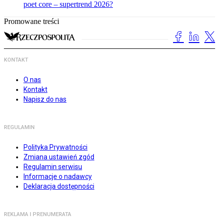
poet core – supertrend 2026?
Promowane treści
KONTAKT
O nas
Kontakt
Napisz do nas
REGULAMIN
Polityka Prywatności
Zmiana ustawień zgód
Regulamin serwisu
Informacje o nadawcy
Deklaracja dostępności
REKLAMA I PRENUMERATA