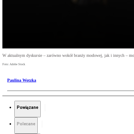
W aktualnym dyskursie – zarówno wokół branży modowej, jak i innych – mocny
Foto: Adobe Stock
Paulina Wotzka
Powiązane
Polecane