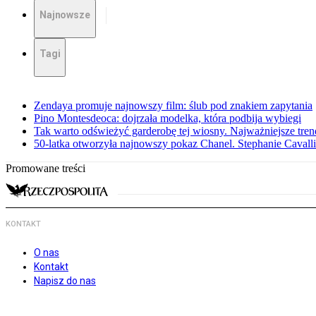
Najnowsze
Tagi
Zendaya promuje najnowszy film: ślub pod znakiem zapytania
Pino Montesdeoca: dojrzała modelka, która podbija wybiegi
Tak warto odświeżyć garderobę tej wiosny. Najważniejsze tren
50-latka otworzyła najnowszy pokaz Chanel. Stephanie Cavall
Promowane treści
KONTAKT
O nas
Kontakt
Napisz do nas