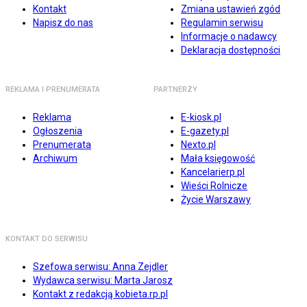
Kontakt
Zmiana ustawień zgód
Napisz do nas
Regulamin serwisu
Informacje o nadawcy
Deklaracja dostępności
REKLAMA I PRENUMERATA
PARTNERZY
Reklama
E-kiosk.pl
Ogłoszenia
E-gazety.pl
Prenumerata
Nexto.pl
Archiwum
Mała księgowość
Kancelarierp.pl
Wieści Rolnicze
Życie Warszawy
KONTAKT DO SERWISU
Szefowa serwisu: Anna Zejdler
Wydawca serwisu: Marta Jarosz
Kontakt z redakcją kobieta.rp.pl