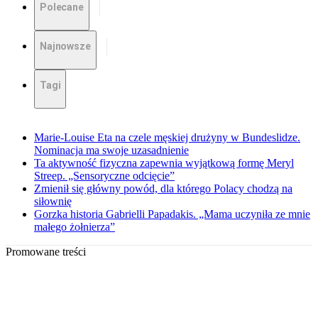
Polecane
Najnowsze
Tagi
Marie-Louise Eta na czele męskiej drużyny w Bundeslidze.
Nominacja ma swoje uzasadnienie
Ta aktywność fizyczna zapewnia wyjątkową formę Meryl
Streep. „Sensoryczne odcięcie”
Zmienił się główny powód, dla którego Polacy chodzą na
siłownię
Gorzka historia Gabrielli Papadakis. „Mama uczyniła ze mnie
małego żołnierza”
Promowane treści