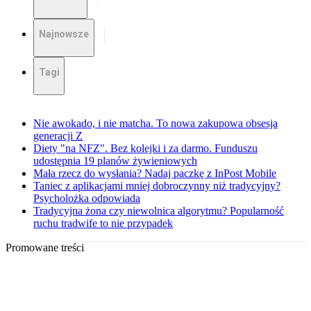
Najnowsze
Tagi
Nie awokado, i nie matcha. To nowa zakupowa obsesja
generacji Z
Diety "na NFZ". Bez kolejki i za darmo. Funduszu
udostępnia 19 planów żywieniowych
Mała rzecz do wysłania? Nadaj paczkę z InPost Mobile
Taniec z aplikacjami mniej dobroczynny niż tradycyjny?
Psycholożka odpowiada
Tradycyjna żona czy niewolnica algorytmu? Popularność
ruchu tradwife to nie przypadek
Promowane treści