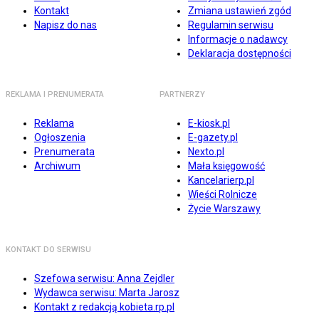
Kontakt
Zmiana ustawień zgód
Napisz do nas
Regulamin serwisu
Informacje o nadawcy
Deklaracja dostępności
REKLAMA I PRENUMERATA
PARTNERZY
Reklama
E-kiosk.pl
Ogłoszenia
E-gazety.pl
Prenumerata
Nexto.pl
Archiwum
Mała księgowość
Kancelarierp.pl
Wieści Rolnicze
Życie Warszawy
KONTAKT DO SERWISU
Szefowa serwisu: Anna Zejdler
Wydawca serwisu: Marta Jarosz
Kontakt z redakcją kobieta.rp.pl