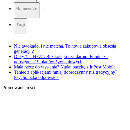
Najnowsze
Tagi
Nie awokado, i nie matcha. To nowa zakupowa obsesja
generacji Z
Diety "na NFZ". Bez kolejki i za darmo. Funduszu
udostępnia 19 planów żywieniowych
Mała rzecz do wysłania? Nadaj paczkę z InPost Mobile
Taniec z aplikacjami mniej dobroczynny niż tradycyjny?
Psycholożka odpowiada
Promowane treści