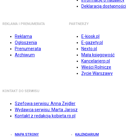
Informacje o nadawcy
Deklaracja dostępności
REKLAMA I PRENUMERATA
PARTNERZY
Reklama
E-kiosk.pl
Ogłoszenia
E-gazety.pl
Prenumerata
Nexto.pl
Archiwum
Mała księgowość
Kancelarierp.pl
Wieści Rolnicze
Życie Warszawy
KONTAKT DO SERWISU
Szefowa serwisu: Anna Zejdler
Wydawca serwisu: Marta Jarosz
Kontakt z redakcją kobieta.rp.pl
MAPA STRONY
KALENDARIUM