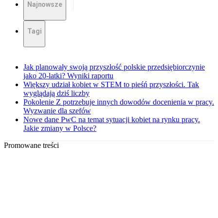
Najnowsze
Tagi
Jak planowały swoją przyszłość polskie przedsiębiorczynie
jako 20-latki? Wyniki raportu
Większy udział kobiet w STEM to pieśń przyszłości. Tak
wyglądają dziś liczby
Pokolenie Z potrzebuje innych dowodów docenienia w pracy.
Wyzwanie dla szefów
Nowe dane PwC na temat sytuacji kobiet na rynku pracy.
Jakie zmiany w Polsce?
Promowane treści