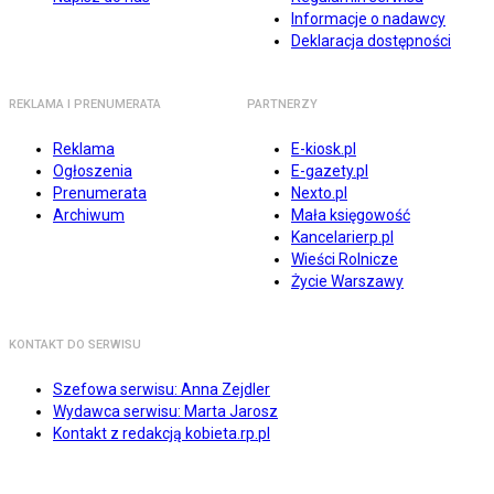
Informacje o nadawcy
Deklaracja dostępności
REKLAMA I PRENUMERATA
PARTNERZY
Reklama
E-kiosk.pl
Ogłoszenia
E-gazety.pl
Prenumerata
Nexto.pl
Archiwum
Mała księgowość
Kancelarierp.pl
Wieści Rolnicze
Życie Warszawy
KONTAKT DO SERWISU
Szefowa serwisu: Anna Zejdler
Wydawca serwisu: Marta Jarosz
Kontakt z redakcją kobieta.rp.pl