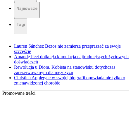
Najnowsze
Tagi
Lauren Sánchez Bezos nie zamierza przepraszać za swoje
szczęście
Amandę Peet dotknęła kumulacja najtrudniejszych życiowych
doświadczeń
Rewolucja u Diora. Kobieta na stanowisku dotychczas
zarezerwowanym dla mężczyzn
Christina Applegate w swojej biografii opowiada nie tylko o
znienawidzonej chorobie
Promowane treści