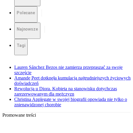
Polecane
Najnowsze
Tagi
Lauren Sánchez Bezos nie zamierza przepraszać za swoje
szczęście
Amandę Peet dotknęła kumulacja najtrudniejszych życiowych
doświadczeń
Rewolucja u Diora. Kobieta na stanowisku dotychczas
zarezerwowanym dla mężczyzn
Christina Applegate w swojej biografii opowiada nie tylko o
znienawidzonej chorobie
Promowane treści