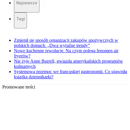
Najnowsze
Tagi
Zmienił się sposób organizacji zakupów spożywczych w
polskich domach. „Dwa wyraźne trendy”
Nowe kuchenne rewolucje. Na czym polega fenomen air
fryerów?
Nie żyje Anne Burrell, gwiazda amerykańskich programów
kulinarnych
Systemowa przemoc we francuskiej gastronomii. Co ujawniła
książka dziennikarki?
Promowane treści