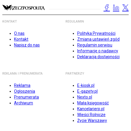
KONTAKT
REGULAMIN
O nas
Polityka Prywatności
Kontakt
Zmiana ustawień zgód
Napisz do nas
Regulamin serwisu
Informacje o nadawcy
Deklaracja dostępności
REKLAMA I PRENUMERATA
PARTNERZY
Reklama
E-kiosk.pl
Ogłoszenia
E-gazety.pl
Prenumerata
Nexto.pl
Archiwum
Mała księgowość
Kancelarierp.pl
Wieści Rolnicze
Życie Warszawy