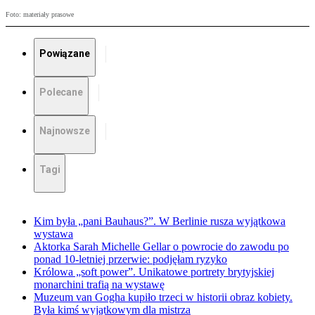
Foto: materiały prasowe
Powiązane
Polecane
Najnowsze
Tagi
Kim była „pani Bauhaus?”. W Berlinie rusza wyjątkowa
wystawa
Aktorka Sarah Michelle Gellar o powrocie do zawodu po
ponad 10-letniej przerwie: podjęłam ryzyko
Królowa „soft power”. Unikatowe portrety brytyjskiej
monarchini trafią na wystawę
Muzeum van Gogha kupiło trzeci w historii obraz kobiety.
Była kimś wyjątkowym dla mistrza