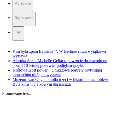
Polecane
Najnowsze
Tagi
Kim była „pani Bauhaus?”. W Berlinie rusza wyjątkowa
wystawa
Aktorka Sarah Michelle Gellar o powrocie do zawodu po
ponad 10-letniej przerwie: podjęłam ryzyko
Królowa „soft power”. Unikatowe portrety brytyjskiej
monarchini trafią na wystawę
Muzeum van Gogha kupiło trzeci w historii obraz kobiety.
Była kimś wyjątkowym dla mistrza
Promowane treści