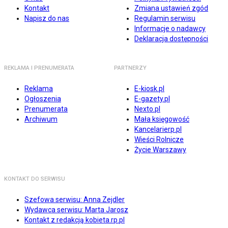
Kontakt
Zmiana ustawień zgód
Napisz do nas
Regulamin serwisu
Informacje o nadawcy
Deklaracja dostępności
REKLAMA I PRENUMERATA
PARTNERZY
Reklama
E-kiosk.pl
Ogłoszenia
E-gazety.pl
Prenumerata
Nexto.pl
Archiwum
Mała księgowość
Kancelarierp.pl
Wieści Rolnicze
Życie Warszawy
KONTAKT DO SERWISU
Szefowa serwisu: Anna Zejdler
Wydawca serwisu: Marta Jarosz
Kontakt z redakcją kobieta.rp.pl