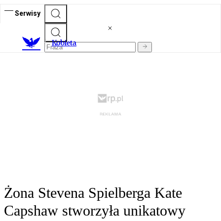
Serwisy
K
obieta
Żona Stevena Spielberga Kate
Capshaw stworzyła unikatowy