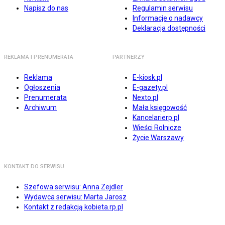
Napisz do nas
Regulamin serwisu
Informacje o nadawcy
Deklaracja dostępności
REKLAMA I PRENUMERATA
PARTNERZY
Reklama
E-kiosk.pl
Ogłoszenia
E-gazety.pl
Prenumerata
Nexto.pl
Archiwum
Mała księgowość
Kancelarierp.pl
Wieści Rolnicze
Życie Warszawy
KONTAKT DO SERWISU
Szefowa serwisu: Anna Zejdler
Wydawca serwisu: Marta Jarosz
Kontakt z redakcją kobieta.rp.pl