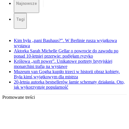
Najnowsze
Tagi
Kim była „pani Bauhaus?”. W Berlinie rusza wyjątkowa
wystawa
Aktorka Sarah Michelle Gellar o powrocie do zawodu po
ponad 10-letniej przerwie: podjęłam ryzyko
Królowa „soft power”. Unikatowe portrety brytyjskiej
monarchini trafią na wystawę
Muzeum van Gogha kupiło trzeci w historii obraz kobiety.
Była kimś wyjątkowym dla mistrza
20-letnia autorka bestsellerów łamie schematy działania. Oto,
jak wykorzystuje popularność
Promowane treści