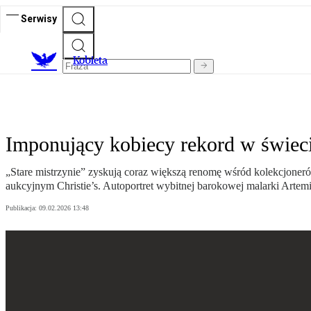
Serwisy
K
obieta
Imponujący kobiecy rekord w świecie
„Stare mistrzynie” zyskują coraz większą renomę wśród kolekcjoneró
aukcyjnym Christie’s. Autoportret wybitnej barokowej malarki Artemisii
Publikacja:
09.02.2026 13:48