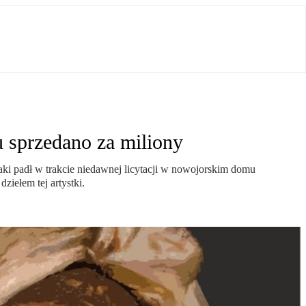
u sprzedano za miliony
aki padł w trakcie niedawnej licytacji w nowojorskim domu
ziełem tej artystki.