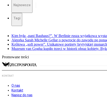
Najnowsze
Tagi
Kim była „pani Bauhaus?”. W Berlinie rusza wyjątkowa wyst
Aktorka Sarah Michelle Gellar o powrocie do zawodu po ponad
Królowa „soft power”. Unikatowe portrety brytyjskiej monarch
Muzeum van Gogha kupiło trzeci w historii obraz kobiety. By
Promowane treści
KONTAKT
O nas
Kontakt
Napisz do nas