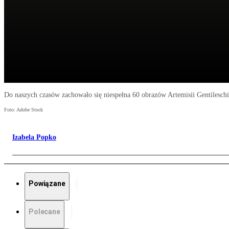
Do naszych czasów zachowało się niespełna 60 obrazów Artemisii Gentileschi
Foto: Adobe Stock
Izabela Popko
Powiązane
Polecane