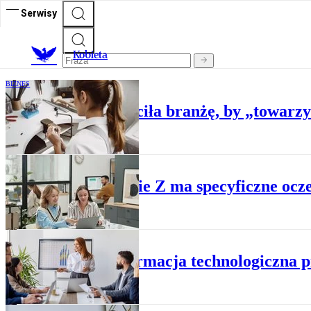
Serwisy
K
obieta
BIZNES
Prawniczka porzuciła branżę, by „towarzy
BIZNES
Pokolenie Z ma specyficzne ocze
BIZNES
Transformacja technologiczna pr
BIZNES