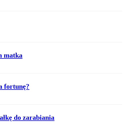
im matka
a fortunę?
łkę do zarabiania