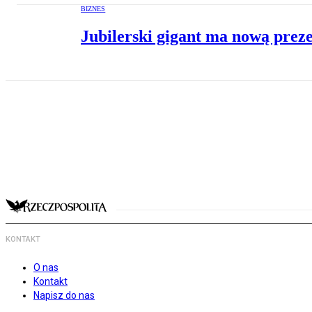
BIZNES
Jubilerski gigant ma nową preze
KONTAKT
O nas
Kontakt
Napisz do nas