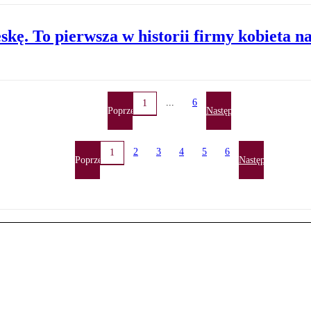
skę. To pierwsza w historii firmy kobieta n
...
6
1
Poprzednia
Następna
2
3
4
5
6
1
Poprzednia
Następna