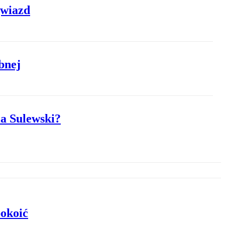
gwiazd
bnej
a Sulewski?
pokoić