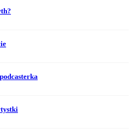
wth?
ie
 podcasterka
tystki