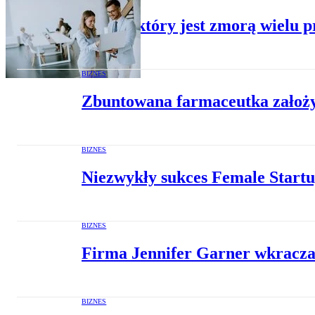
Awans, który jest zmorą wielu 
BIZNES
Zbuntowana farmaceutka założył
BIZNES
Niezwykły sukces Female Start
BIZNES
Firma Jennifer Garner wkracza na
BIZNES