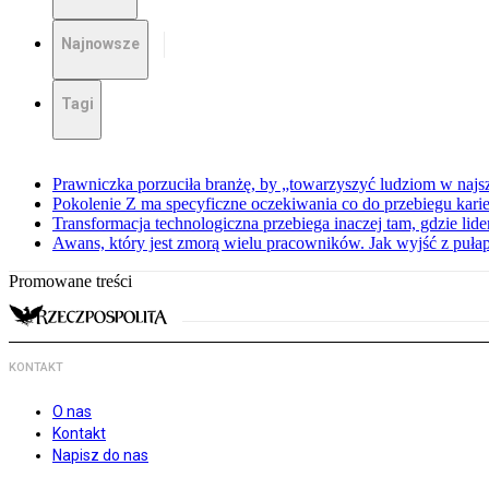
Najnowsze
Tagi
Prawniczka porzuciła branżę, by „towarzyszyć ludziom w najs
Pokolenie Z ma specyficzne oczekiwania co do przebiegu karie
Transformacja technologiczna przebiega inaczej tam, gdzie lid
Awans, który jest zmorą wielu pracowników. Jak wyjść z puła
Promowane treści
KONTAKT
O nas
Kontakt
Napisz do nas