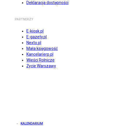
Deklaracja dostępności
PARTNERZY
E-kiosk.pl
E-gazety.pl
Nexto.pl
Mała księgowość
Kancelarierp.pl
Wieści Rolnicze
Życie Warszawy
KALENDARIUM