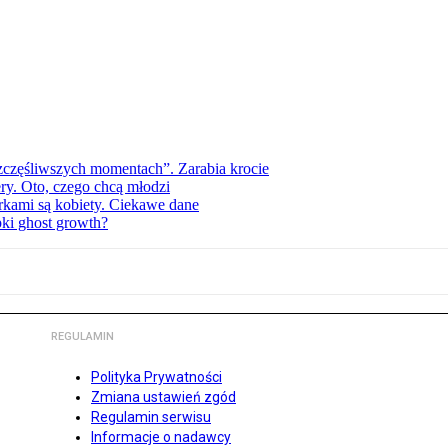
zczęśliwszych momentach”. Zarabia krocie
ry. Oto, czego chcą młodzi
erkami są kobiety. Ciekawe dane
pki ghost growth?
REGULAMIN
Polityka Prywatności
Zmiana ustawień zgód
Regulamin serwisu
Informacje o nadawcy