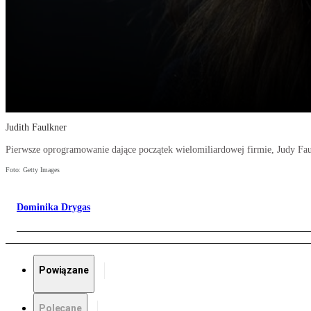
Judith Faulkner
Pierwsze oprogramowanie dające początek wielomiliardowej firmie, Judy Fa
Foto: Getty Images
Dominika Drygas
Powiązane
Polecane