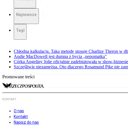
Najnowsze
Tagi
Chłodna kalkulacja. Taką metodę stosuje Charlize Theron w db
Andie MacDowell jest dumna z bycia „nepomatką"
Córka Angeliny Jolie oficjalnie zadebiutowała w show-biznes
Szczęśliwie niezamężna. Oto dlaczego Rosamund Pike nie zam
Promowane treści
KONTAKT
O nas
Kontakt
Napisz do nas