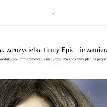
ka, założycielka firmy Epic nie zamie
ic produkującej oprogramowanie medyczne, ma konkretny plan na przyszł