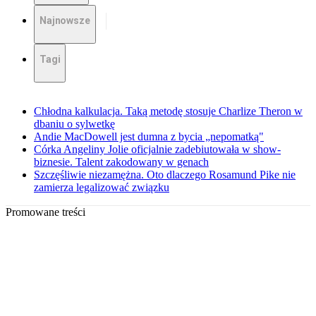
Najnowsze
Tagi
Chłodna kalkulacja. Taką metodę stosuje Charlize Theron w
dbaniu o sylwetkę
Andie MacDowell jest dumna z bycia „nepomatką"
Córka Angeliny Jolie oficjalnie zadebiutowała w show-
biznesie. Talent zakodowany w genach
Szczęśliwie niezamężna. Oto dlaczego Rosamund Pike nie
zamierza legalizować związku
Promowane treści