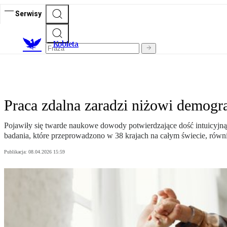
Serwisy
K
obieta
Praca zdalna zaradzi niżowi demog
Pojawiły się twarde naukowe dowody potwierdzające dość intuicyjną t
badania, które przeprowadzono w 38 krajach na całym świecie, równ
Publikacja:
08.04.2026 15:59