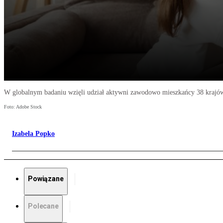
W globalnym badaniu wzięli udział aktywni zawodowo mieszkańcy 38 krajów 
Foto: Adobe Stock
Izabela Popko
Powiązane
Polecane