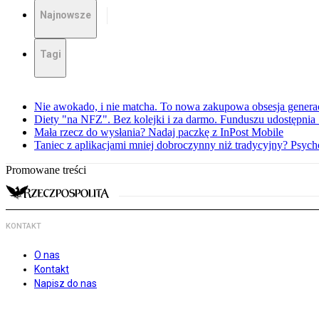
Najnowsze
Tagi
Nie awokado, i nie matcha. To nowa zakupowa obsesja generac
Diety "na NFZ". Bez kolejki i za darmo. Funduszu udostępni
Mała rzecz do wysłania? Nadaj paczkę z InPost Mobile
Taniec z aplikacjami mniej dobroczynny niż tradycyjny? Psyc
Promowane treści
KONTAKT
O nas
Kontakt
Napisz do nas