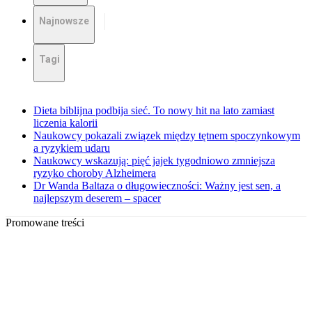
Najnowsze
Tagi
Dieta biblijna podbija sieć. To nowy hit na lato zamiast
liczenia kalorii
Naukowcy pokazali związek między tętnem spoczynkowym
a ryzykiem udaru
Naukowcy wskazują: pięć jajek tygodniowo zmniejsza
ryzyko choroby Alzheimera
Dr Wanda Baltaza o długowieczności: Ważny jest sen, a
najlepszym deserem – spacer
Promowane treści